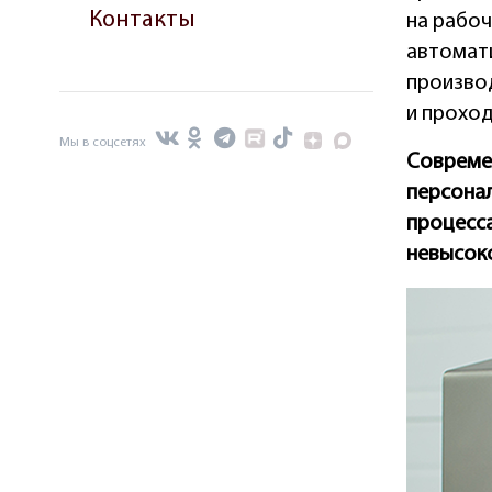
Контакты
на рабо
автомат
произво
и проход
Мы в соцсетях
Совреме
персонал
процесса
невысоко