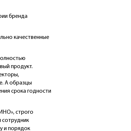
фии бренда
льно качественные
полностью
вый продукт.
екторы,
е. А образцы
ения срока годности
ИНО», строго
й сотрудник
ну и порядок