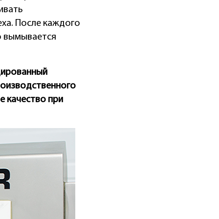
ивать
ха. После каждого
о вымывается
цированный
производственного
е качество при