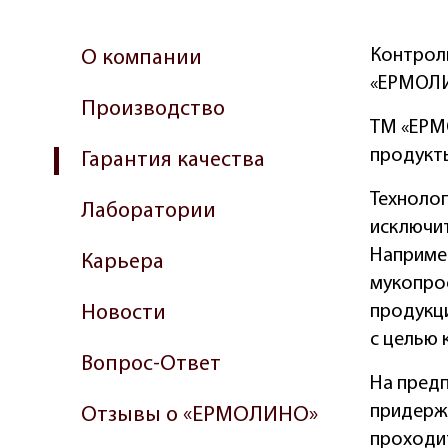
Контрол
О компании
«ЕРМОЛ
Производство
TM «ЕРМ
продукт
Гарантия качества
Техноло
Лаборатории
исключит
Наприме
Карьера
мукопро
Новости
продукци
с целью 
Вопрос-Ответ
На пред
придерж
Отзывы о «ЕРМОЛИНО»
проходит