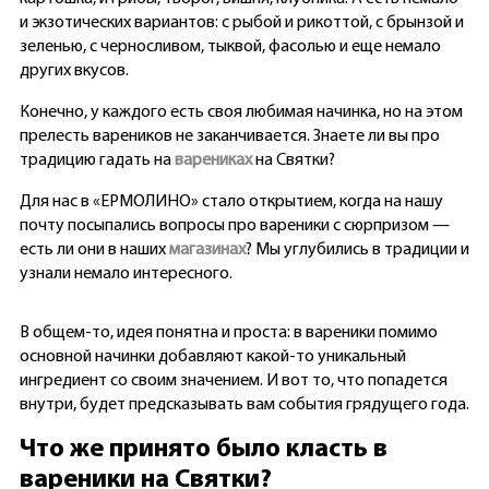
и экзотических вариантов: с рыбой и рикоттой, с брынзой и
зеленью, с черносливом, тыквой, фасолью и еще немало
других вкусов.
Конечно, у каждого есть своя любимая начинка, но на этом
прелесть вареников не заканчивается. Знаете ли вы про
традицию гадать на
варениках
на Святки?
Для нас в «ЕРМОЛИНО» стало открытием, когда на нашу
почту посыпались вопросы про вареники с сюрпризом —
есть ли они в наших
магазинах
? Мы углубились в традиции и
узнали немало интересного.
В общем-то, идея понятна и проста: в вареники помимо
основной начинки добавляют какой-то уникальный
ингредиент со своим значением. И вот то, что попадется
внутри, будет предсказывать вам события грядущего года.
Что же принято было класть в
вареники на Святки?