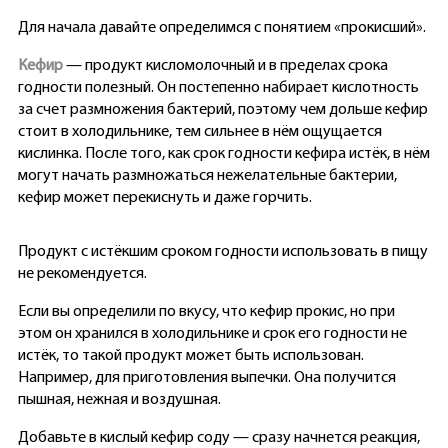
Для начала давайте определимся с понятием «прокисший».
Кефир
— продукт кисломолочный и в пределах срока
годности полезный. Он постепенно набирает кислотность
за счет размножения бактерий, поэтому чем дольше кефир
стоит в холодильнике, тем сильнее в нём ощущается
кислинка. После того, как срок годности кефира истёк, в нём
могут начать размножаться нежелательные бактерии,
кефир может перекиснуть и даже горчить.
Продукт с истёкшим сроком годности использовать в пищу
не рекомендуется.
Если вы определили по вкусу, что кефир прокис, но при
этом он хранился в холодильнике и срок его годности не
истёк, то такой продукт может быть использован.
Например, для приготовления выпечки. Она получится
пышная, нежная и воздушная.
Добавьте в кислый кефир соду — сразу начнется реакция,