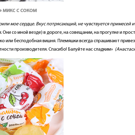
 микс с соком
рили мое сердце. Вкус потрясающий, не чувствуется примесей и
я.
Они со мной везде) в дороге, на совещании, на прогулке и про
ко или бесподобная вишня. Племяшки всегда спрашивают привезл
естности производителя. Спасибо! Балуйте нас сладким»
(Анастас