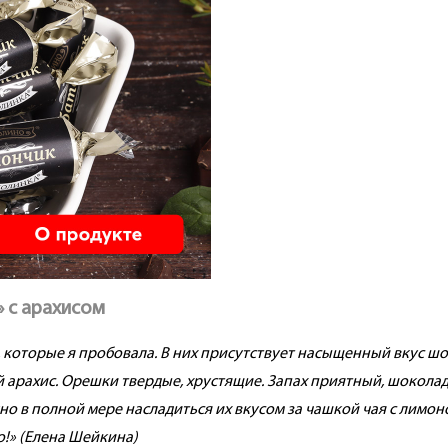
 с арахисом
которые я пробовала. В них присутствует насыщенный вкус шок
арахис. Орешки твердые, хрустящие. Запах приятный, шоколадн
но в полной мере насладиться их вкусом за чашкой чая с лимоно
о!» (Елена Шейкина)