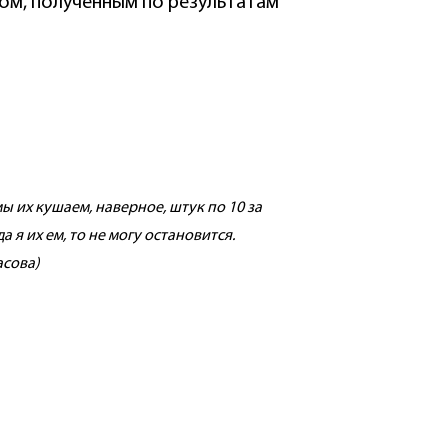
ом, полученным по результатам
ы их кушаем, наверное, штук по 10 за
 я их ем, то не могу остановится.
асова)