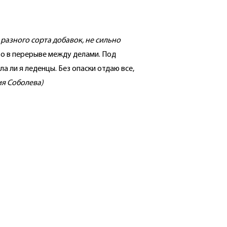
 разного сорта добавок, не сильно
сто в перерыве между делами. Под
а ли я леденцы. Без опаски отдаю все,
ия Соболева
)