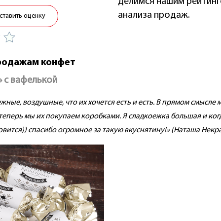
делимся нашим рейтинг
анализа продаж.
ставить оценку
продажам конфет
» с вафелькой
жные, воздушные, что их хочется есть и есть. В прямом смысле м
теперь мы их покупаем коробками. Я сладкоежка большая и когда
овится)) спасибо огромное за такую вкуснятину!» (Наташа Некр