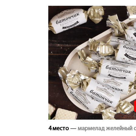
4 место
—
мармелад желейный с