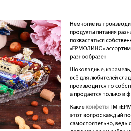
Немногие из производи
продукты питания разны
похвастаться собственн
«ЕРМОЛИНО» ассортиме
разнообразен.
Шоколадные, карамель,
всё для любителей слад
производится по собст
а продается только в ф
Какие
конфеты
ТМ «ЕРМ
этот вопрос каждый по
самостоятельно, ведь о