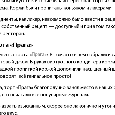
ком искусстве. Его очень заинтересовал торт из 
ема. Коржи были пропитаны коньяком и ликерами.
едиенты, как ликер, невозможно было ввести в ре
 собственный рецепт — доступный и при этом тако
в ресторан.
рта «Прага»
ецепта торта
«Прага»
? В том, что в нем собрались
ктовый джем. В руках виртуозного кондитера корж
ладкой пропиткой коржей дополнили насыщенный ш
говорят: всё гениальное просто!
а, торт «Прага» благополучно занял место в наших 
 его печатали все популярные журналы.
азвать изысканным, скорее оно лаконично и утонче
го вкус.