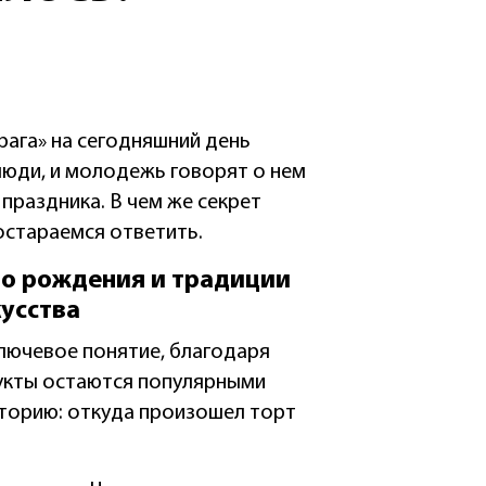
рага» на сегодняшний день
люди, и молодежь говорят о нем
 праздника. В чем же секрет
остараемся ответить.
то рождения и традиции
кусства
лючевое понятие, благодаря
укты остаются популярными
сторию: откуда произошел торт