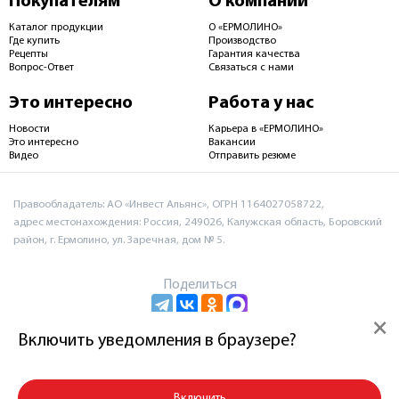
Покупателям
О компании
Каталог продукции
О «ЕРМОЛИНО»
Где купить
Производство
Рецепты
Гарантия качества
Вопрос-Ответ
Связаться с нами
Это интересно
Работа у нас
Новости
Карьера в «ЕРМОЛИНО»
Это интересно
Вакансии
Видео
Отправить резюме
Правообладатель: АО «Инвест Альянс», ОГРН 1164027058722,
адрес местонахождения: Россия, 249026, Калужская область, Боровский
район, г. Ермолино, ул. Заречная, дом № 5.
Поделиться
×
Включить уведомления в браузере?
Пользовательское соглашение и политика
конфиденциальности
Включить