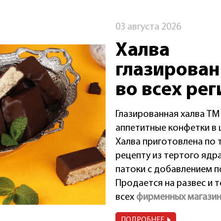
03 августа 2026
Халва
глазирова
во всех рег
Глазированная халва 
аппетитные конфетки в 
Халва приготовлена по
рецепту из тертого ядр
патоки с добавлением п
Продается на развес и 
всех
фирменных магазин
ПОДРОБНЕЕ