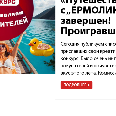
«Путешест
с „ЕРМОЛИ
завершен!
Проигравши
Сегодня публикуем спис
приславших свои креати
конкурс. Было очень ин
покупателей и почувств
вкус этого лета. Комисс
ПОДРОБНЕЕ