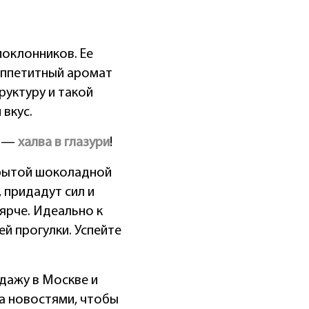
поклонников. Ее
аппетитный аромат
руктуру и такой
 вкус.
о —
халва в глазури
!
крытой шоколадной
 придадут сил и
ярче. Идеально к
ей прогулки. Успейте
одажу в Москве и
а новостями, чтобы