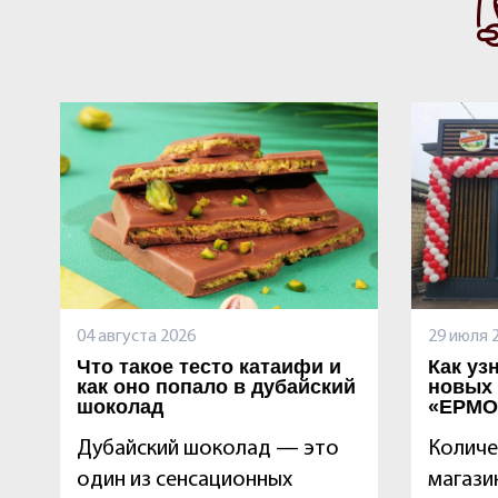
04 августа 2026
29 июля 
Что такое тесто катаифи и
Как уз
как оно попало в дубайский
новых
шоколад
«ЕРМО
Дубайский шоколад — это
Количе
один из сенсационных
магаз