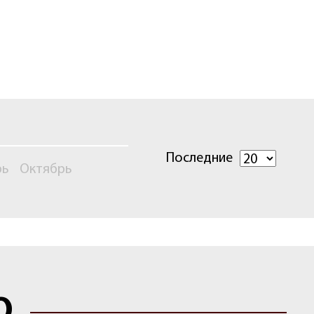
Последние
рь
Октябрь
О