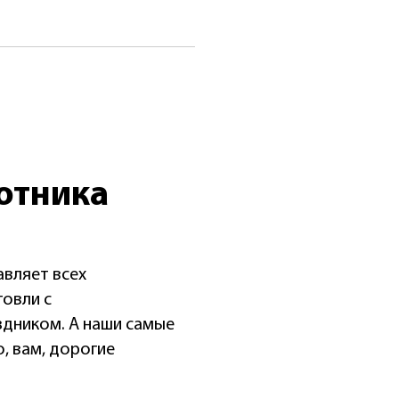
отника
вляет всех
говли с
дником. А наши самые
, вам, дорогие