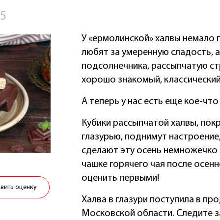
25
У «ермолинской» халвы немало 
любят за умеренную сладость, 
подсолнечника, рассыпчатую ст
хорошо знакомый, классический
А теперь у нас есть еще кое-чт
Кубики рассыпчатой халвы, по
глазурью, поднимут настроение,
сделают эту осень немножечко 
чашке горячего чая после осенн
оценить первыми!
авить оценку
Халва в глазури поступила в пр
Московской области. Следите з