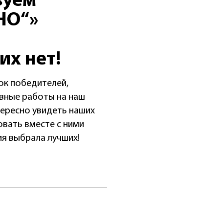
вуем
НО“»
х нет!
ок победителей,
вные работы на наш
тересно увидеть наших
овать вместе с ними
ия выбрала лучших!