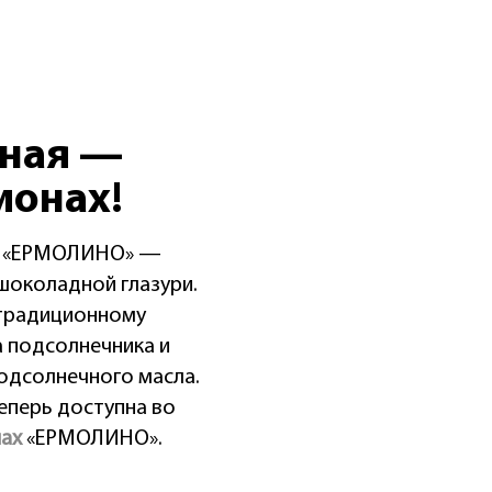
нная —
ионах!
ТМ «ЕРМОЛИНО» —
шоколадной глазури.
 традиционному
а подсолнечника и
одсолнечного масла.
теперь доступна во
ах
«ЕРМОЛИНО».