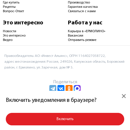
Где купить
Производство
Рецепты
Гарантия качества
Вопрос-Ответ
Связаться с нами
Это интересно
Работа у нас
Новости
Карьера в «ЕРМОЛИНО»
Это интересно
Вакансии
Видео
Отправить резюме
Правообладатель: АО «Инвест Альянс», ОГРН 1164027058722,
адрес местонахождения: Россия, 249026, Калужская область, Боровский
район, г. Ермолино, ул. Заречная, дом № 5.
Поделиться
×
Включить уведомления в браузере?
Пользовательское соглашение и политика
конфиденциальности
Включить
© 2026 АО «Инвест Альянс»