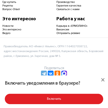
Где купить
Производство
Рецепты
Гарантия качества
Вопрос-Ответ
Связаться с нами
Это интересно
Работа у нас
Новости
Карьера в «ЕРМОЛИНО»
Это интересно
Вакансии
Видео
Отправить резюме
Правообладатель: АО «Инвест Альянс», ОГРН 1164027058722,
адрес местонахождения: Россия, 249026, Калужская область, Боровский
район, г. Ермолино, ул. Заречная, дом № 5.
Поделиться
×
Включить уведомления в браузере?
Пользовательское соглашение и политика
конфиденциальности
Включить
© 2026 АО «Инвест Альянс»