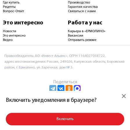
Где купить
Производство
Рецепты
Гарантия качества
Вопрос-Ответ
Связаться с нами
Это интересно
Работа у нас
Новости
Карьера в «ЕРМОЛИНО»
Это интересно
Вакансии
Видео
Отправить резюме
Правообладатель: АО «Инвест Альянс», ОГРН 1164027058722,
адрес местонахождения: Россия, 249026, Калужская область, Боровский
район, г. Ермолино, ул. Заречная, дом № 5.
Поделиться
×
Включить уведомления в браузере?
Пользовательское соглашение и политика
конфиденциальности
Включить
© 2026 АО «Инвест Альянс»