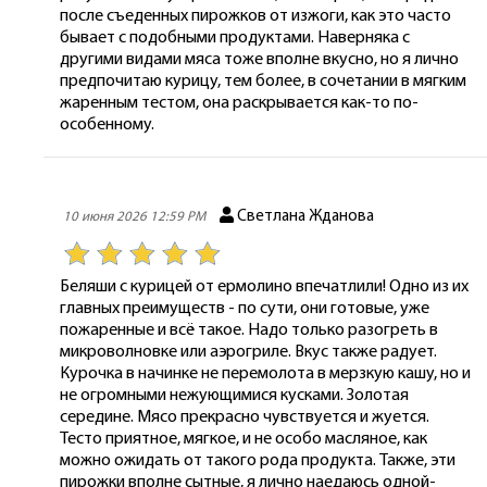
после съеденных пирожков от изжоги, как это часто
бывает с подобными продуктами. Наверняка с
другими видами мяса тоже вполне вкусно, но я лично
предпочитаю курицу, тем более, в сочетании в мягким
жаренным тестом, она раскрывается как-то по-
особенному.
Светлана Жданова
10 июня 2026 12:59 PM
Беляши с курицей от ермолино впечатлили! Одно из их
главных преимуществ - по сути, они готовые, уже
пожаренные и всё такое. Надо только разогреть в
микроволновке или аэрогриле. Вкус также радует.
Курочка в начинке не перемолота в мерзкую кашу, но и
не огромными нежующимися кусками. Золотая
середине. Мясо прекрасно чувствуется и жуется.
Тесто приятное, мягкое, и не особо масляное, как
можно ожидать от такого рода продукта. Также, эти
пирожки вполне сытные, я лично наедаюсь одной-