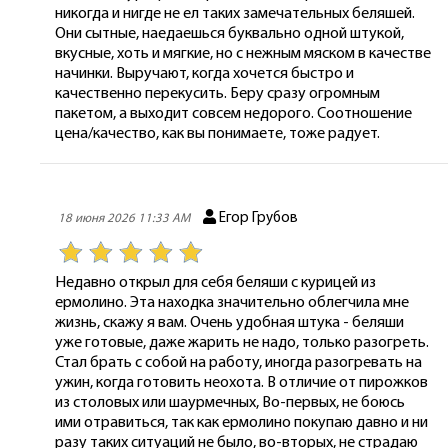
никогда и нигде не ел таких замечательных беляшей.
Они сытные, наедаешься буквально одной штукой,
вкусные, хоть и мягкие, но с нежным мяском в качестве
начинки. Выручают, когда хочется быстро и
качественно перекусить. Беру сразу огромным
пакетом, а выходит совсем недорого. Соотношение
цена/качество, как вы понимаете, тоже радует.
Егор Грубов
18 июня 2026 11:33 AM
Недавно открыл для себя беляши с курицей из
ермолино. Эта находка значительно облегчила мне
жизнь, скажу я вам. Очень удобная штука - беляши
уже готовые, даже жарить не надо, только разогреть.
Стал брать с собой на работу, иногда разогревать на
ужин, когда готовить неохота. В отличие от пирожков
из столовых или шаурмечных, Во-первых, не боюсь
ими отравиться, так как ермолино покупаю давно и ни
разу таких ситуаций не было, во-вторых, не страдаю