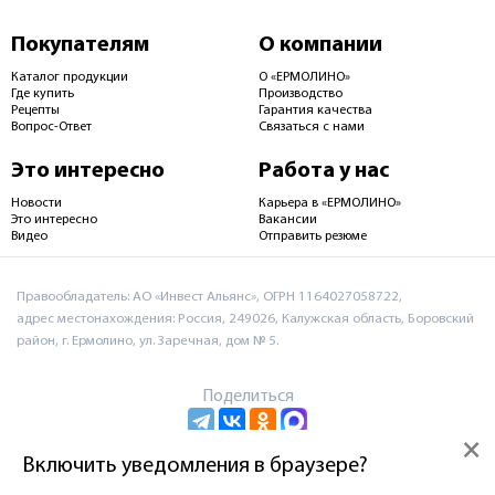
Покупателям
О компании
Каталог продукции
О «ЕРМОЛИНО»
Где купить
Производство
Рецепты
Гарантия качества
Вопрос-Ответ
Связаться с нами
Это интересно
Работа у нас
Новости
Карьера в «ЕРМОЛИНО»
Это интересно
Вакансии
Видео
Отправить резюме
Правообладатель: АО «Инвест Альянс», ОГРН 1164027058722,
адрес местонахождения: Россия, 249026, Калужская область, Боровский
район, г. Ермолино, ул. Заречная, дом № 5.
Поделиться
×
Включить уведомления в браузере?
Пользовательское соглашение и политика