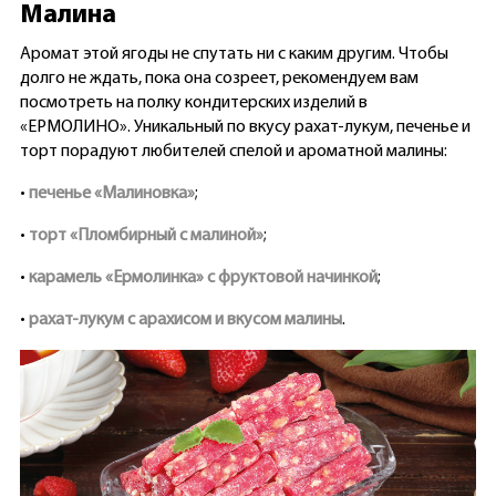
Малина
Аромат этой ягоды не спутать ни с каким другим. Чтобы
долго не ждать, пока она созреет, рекомендуем вам
посмотреть на полку кондитерских изделий в
«ЕРМОЛИНО». Уникальный по вкусу рахат-лукум, печенье и
торт порадуют любителей спелой и ароматной малины:
•
печенье «Малиновка»
;
•
торт «Пломбирный с малиной»
;
•
карамель «Ермолинка» с фруктовой начинкой
;
•
рахат-лукум с арахисом и вкусом малины
.