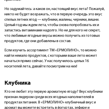
Но задумайтесь: а каков он, настоящий вкус лета? Пожалуй,
никто не будет возражать, что в первую очередь это вкус
спелых летних ягод — клубники, малины, черники, вишни.
Целый год мы ждем лета, чтобы снова попробовать их и
запастись витаминами надолго. Но ни для кого не секрет,
что любимые ягодные вкусы можно получить из готовых
продуктов, где они добавлены в состав.
Если изучить ассортимент ТМ «ЕРМОЛИНО», то можно
найти немало продуктов, с которыми ваше лето может
начаться прямо сейчас. У нас получилось целых 16
носителей лета, давайте посмотрим на них!
Клубника
Кто не любит эту первую ароматную ягоду? Вкус клубники
признан лидером среди всех ягодных наполнителей в
продуктах питания. В «ЕРМОЛИНО» клубничный вкус и
аромат вы можете встретить в йогуртах, зефире и