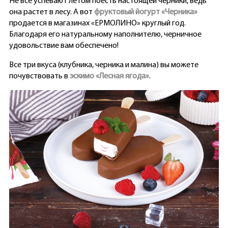
Не все успевают летом поесть настоящей черники, ведь
она растет в лесу. А вот
фруктовый йогурт «Черника»
продается в магазинах «ЕРМОЛИНО» круглый год.
Благодаря его натуральному наполнителю, черничное
удовольствие вам обеспечено!
Все три вкуса (клубника, черника и малина) вы можете
почувствовать в
эскимо «Лесная ягода»
.