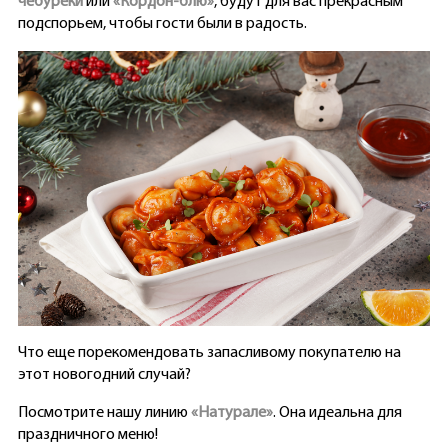
чебуреки
или
«Кордон-блю»
, будут для вас прекрасным
подспорьем, чтобы гости были в радость.
Что еще порекомендовать запасливому покупателю на
этот новогодний случай?
Посмотрите нашу линию
«Натурале»
. Она идеальна для
праздничного меню!