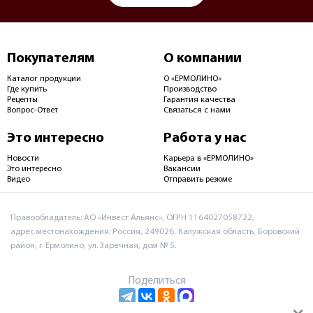
Покупателям
О компании
Каталог продукции
О «ЕРМОЛИНО»
Где купить
Производство
Рецепты
Гарантия качества
Вопрос-Ответ
Связаться с нами
Это интересно
Работа у нас
Новости
Карьера в «ЕРМОЛИНО»
Это интересно
Вакансии
Видео
Отправить резюме
Правообладатель: АО «Инвест Альянс», ОГРН 1164027058722,
адрес местонахождения: Россия, 249026, Калужская область, Боровский
район, г. Ермолино, ул. Заречная, дом № 5.
Поделиться