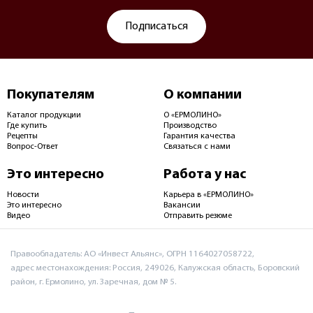
Подписаться
Покупателям
О компании
Каталог продукции
О «ЕРМОЛИНО»
Где купить
Производство
Рецепты
Гарантия качества
Вопрос-Ответ
Связаться с нами
Это интересно
Работа у нас
Новости
Карьера в «ЕРМОЛИНО»
Это интересно
Вакансии
Видео
Отправить резюме
Правообладатель: АО «Инвест Альянс», ОГРН 1164027058722,
адрес местонахождения: Россия, 249026, Калужская область, Боровский
район, г. Ермолино, ул. Заречная, дом № 5.