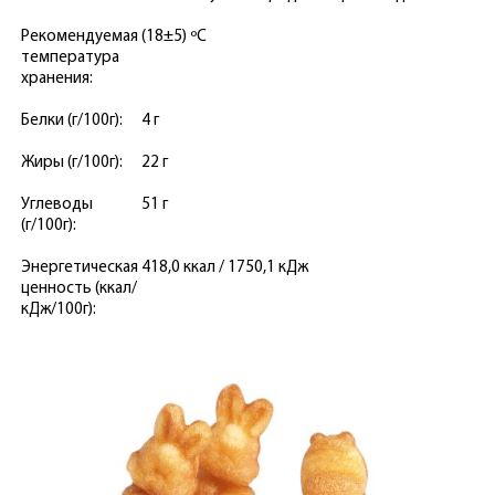
Рекомендуемая
(18±5) ºС
температура
хранения:
Белки (г/100г):
4 г
Жиры (г/100г):
22 г
Углеводы
51 г
(г/100г):
Энергетическая
418,0 ккал / 1750,1 кДж
ценность (ккал/
кДж/100г):