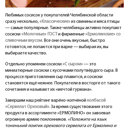
Любимых сосисок у покупателей Челябинской области
сразу несколько,
«Классические»
из свинины и мяса птицы
— самые популярные. Также челябинцы активно покупают
сосиски
«Молочные» ГОСТ
и фирменные
«Ермолинские» со
сливочным вкусом
. Все они очень вкусные, быстро
готовятся, не лопаются при варке — выбирая их, вы
выбираете качество.
Отдельно упомянем сосиски
«С сыром»
— это
миниатюрные сосиски с кусочками полутвёрдого сыра. В
процессе приготовления сыр плавится, и сосиски
становятся ещё нежнее. Покупатели в восторге от такого
сочетания и называют их «мечтой гурмана».
Завершим наш рейтинг варёно-копчёной
колбасой
«Сервелат Ореховый»
. За время существования этого
продукта в ассортименте «ЕРМОЛИНО» он завоевал
огромную армию поклонников.
«Положите на язык
тоненький ломтик орехового сервелата от Ермолино и