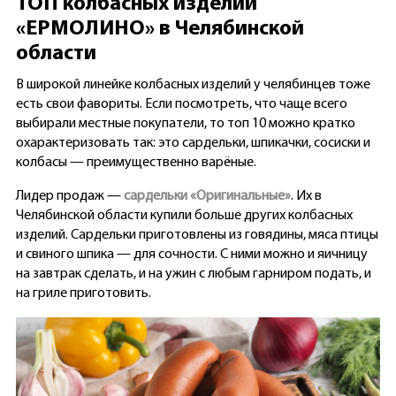
ТОП колбасных изделий
«ЕРМОЛИНО» в Челябинской
области
В широкой линейке колбасных изделий у челябинцев тоже
есть свои фавориты. Если посмотреть, что чаще всего
выбирали местные покупатели, то топ 10 можно кратко
охарактеризовать так: это сардельки, шпикачки, сосиски и
колбасы — преимущественно варёные.
Лидер продаж —
сардельки «Оригинальные»
. Их в
Челябинской области купили больше других колбасных
изделий. Сардельки приготовлены из говядины, мяса птицы
и свиного шпика — для сочности. С ними можно и яичницу
на завтрак сделать, и на ужин с любым гарниром подать, и
на гриле приготовить.