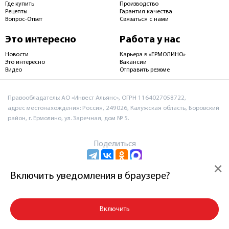
Где купить
Производство
Рецепты
Гарантия качества
Вопрос-Ответ
Связаться с нами
Это интересно
Работа у нас
Новости
Карьера в «ЕРМОЛИНО»
Это интересно
Вакансии
Видео
Отправить резюме
Правообладатель: АО «Инвест Альянс», ОГРН 1164027058722,
адрес местонахождения: Россия, 249026, Калужская область, Боровский
район, г. Ермолино, ул. Заречная, дом № 5.
Поделиться
×
Включить уведомления в браузере?
Пользовательское соглашение и политика
конфиденциальности
Включить
© 2026 АО «Инвест Альянс»