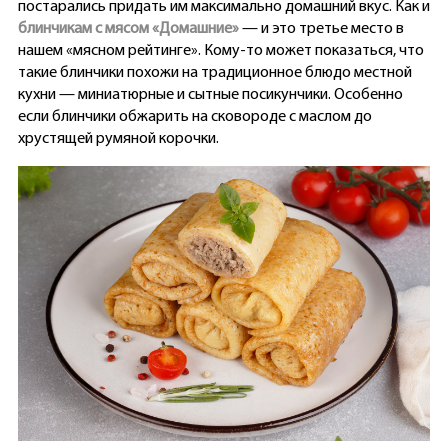
постарались придать им максимально домашний вкус. Как и
блинчикам с мясом «Домашние»
— и это третье место в
нашем «мясном рейтинге». Кому-то может показаться, что
такие блинчики похожи на традиционное блюдо местной
кухни — миниатюрные и сытные посикунчики. Особенно
если блинчики обжарить на сковороде с маслом до
хрустящей румяной корочки.