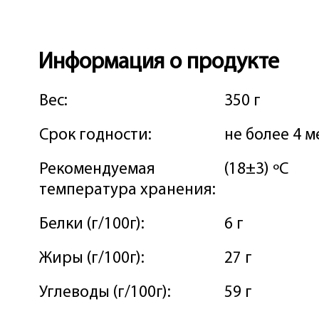
Информация о продукте
Вес:
350 г
Срок годности:
не более 4 
Рекомендуемая
(18±3) ºС
температура хранения:
Белки (г/100г):
6 г
Жиры (г/100г):
27 г
Углеводы (г/100г):
59 г