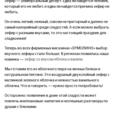
Зефир — универсальный десерт. Едва ли найдется человек,
который его не любит, и едва ли найдется причина зефир не
любить.
Он очень легкий, нежный, совсем не приторный и далеко не
самый калорийный среди сладостей. А если можно выбрать
зефир с разными вкусами, то это настоящий праздник для
сладкоежек!
Теперь во всех фирменных магазинах «ЕРМОЛИНО» выбор
вкусного зефира стало больше. В регионах появилась наша
новинка —
зефир со вкусом яблока и ванили
.
Мы готовим его из яблочного пюре на яичных белках и
натуральном пектине. Это воздушный двухслойный зефир с
кислинкой зеленого яблочка и нежностью ванильного
облачка. Что и говорить — нужно просто попробовать!
Осторожно: появление в доме этой сладости может
повлечь внеплановые чаепития и неспешные разговоры по
душам с близкими.