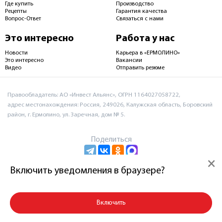
Где купить
Производство
Рецепты
Гарантия качества
Вопрос-Ответ
Связаться с нами
Это интересно
Работа у нас
Новости
Карьера в «ЕРМОЛИНО»
Это интересно
Вакансии
Видео
Отправить резюме
Правообладатель: АО «Инвест Альянс», ОГРН 1164027058722,
адрес местонахождения: Россия, 249026, Калужская область, Боровский
район, г. Ермолино, ул. Заречная, дом № 5.
Поделиться
×
Включить уведомления в браузере?
Пользовательское соглашение и политика
конфиденциальности
Включить
© 2026 АО «Инвест Альянс»