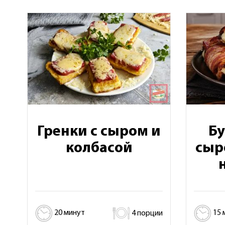
Гренки с сыром и
Б
колбасой
сыр
20 минут
4 порции
15 