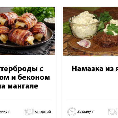
утерброды с
Намазка из 
ом и беконом
на мангале
минут
8 порций
25 минут