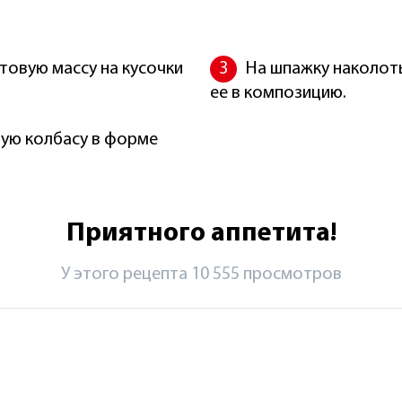
товую массу на кусочки
На шпажку наколоть
ее в композицию.
ную колбасу в форме
Приятного аппетита!
У этого рецепта 10 555 просмотров