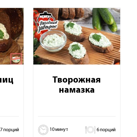
яиц
Творожная
намазка
7 порций
10 минут
6 порций