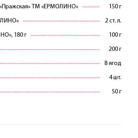
 «Пражская» ТМ «ЕРМОЛИНО»
150 г
ОЛИНО»
2 ст. л.
О», 180 г
100 г
200 г
8 ягод
4 шт.
50 г