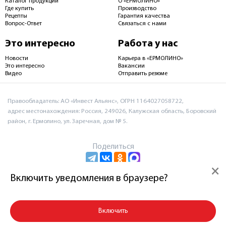
Каталог продукции
О «ЕРМОЛИНО»
Где купить
Производство
Рецепты
Гарантия качества
Вопрос-Ответ
Связаться с нами
Это интересно
Работа у нас
Новости
Карьера в «ЕРМОЛИНО»
Это интересно
Вакансии
Видео
Отправить резюме
Правообладатель: АО «Инвест Альянс», ОГРН 1164027058722,
адрес местонахождения: Россия, 249026, Калужская область, Боровский
район, г. Ермолино, ул. Заречная, дом № 5.
Поделиться
×
Включить уведомления в браузере?
Пользовательское соглашение и политика
конфиденциальности
Включить
© 2026 АО «Инвест Альянс»