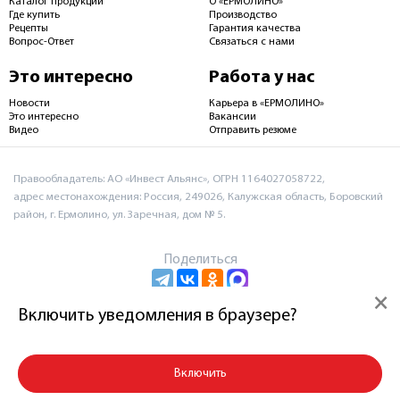
Каталог продукции
О «ЕРМОЛИНО»
Где купить
Производство
Рецепты
Гарантия качества
Вопрос-Ответ
Связаться с нами
Это интересно
Работа у нас
Новости
Карьера в «ЕРМОЛИНО»
Это интересно
Вакансии
Видео
Отправить резюме
Правообладатель: АО «Инвест Альянс», ОГРН 1164027058722,
адрес местонахождения: Россия, 249026, Калужская область, Боровский
район, г. Ермолино, ул. Заречная, дом № 5.
Поделиться
×
Включить уведомления в браузере?
Пользовательское соглашение и политика
конфиденциальности
Включить
© 2026 АО «Инвест Альянс»