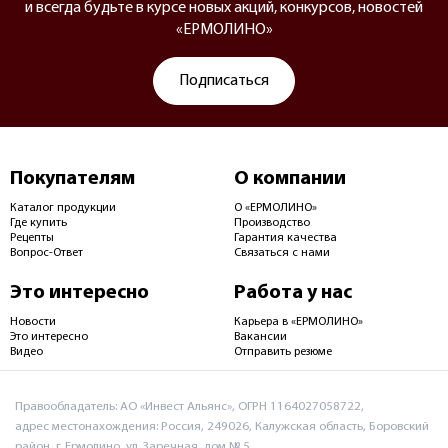
и всегда будьте в курсе новых акций, конкурсов, новостей
«ЕРМОЛИНО»
Подписаться
Покупателям
О компании
Каталог продукции
О «ЕРМОЛИНО»
Где купить
Производство
Рецепты
Гарантия качества
Вопрос-Ответ
Связаться с нами
Это интересно
Работа у нас
Новости
Карьера в «ЕРМОЛИНО»
Это интересно
Вакансии
Видео
Отправить резюме
Правообладатель: АО «Инвест Альянс», ОГРН 1164027058722,
адрес местонахождения: Россия, 249026, Калужская область, Боровский
район, г. Ермолино, ул. Заречная, дом № 5.