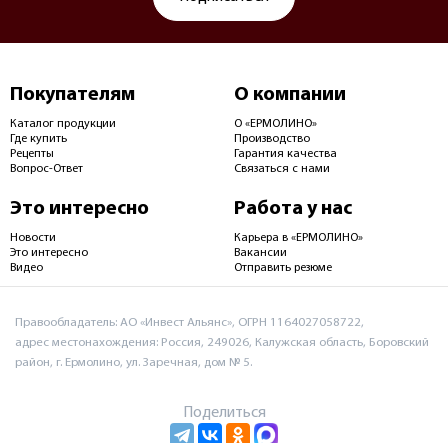
Покупателям
О компании
Каталог продукции
О «ЕРМОЛИНО»
Где купить
Производство
Рецепты
Гарантия качества
Вопрос-Ответ
Связаться с нами
Это интересно
Работа у нас
Новости
Карьера в «ЕРМОЛИНО»
Это интересно
Вакансии
Видео
Отправить резюме
Правообладатель: АО «Инвест Альянс», ОГРН 1164027058722,
адрес местонахождения: Россия, 249026, Калужская область, Боровский
район, г. Ермолино, ул. Заречная, дом № 5.
Поделиться