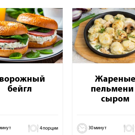
ворожный
Жарены
бейгл
пельмени 
сыром
минут
4 порции
30 минут