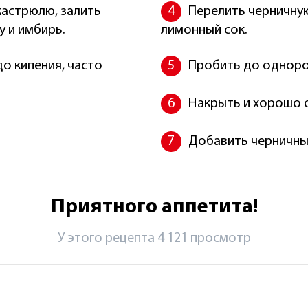
астрюлю, залить
Перелить черничную
у и имбирь.
лимонный сок.
о кипения, часто
Пробить до однор
Накрыть и хорошо 
Добавить черничный
Приятного аппетита!
У этого рецепта 4 121 просмотр