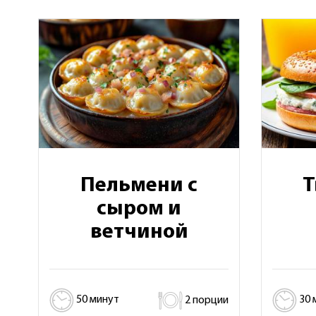
Пельмени с
Т
сыром и
ветчиной
50 минут
2 порции
30 