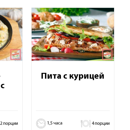
е
Пита с курицей
с
2 порции
1,5 часа
4 порции