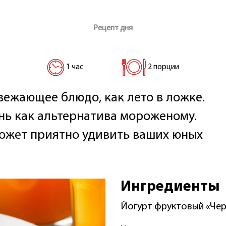
Рецепт дня
1 час
2 порции
вежающее блюдо, как лето в ложке.
нь как альтернатива мороженому.
может приятно удивить ваших юных
Ингредиенты
Йогурт фруктовый «Че