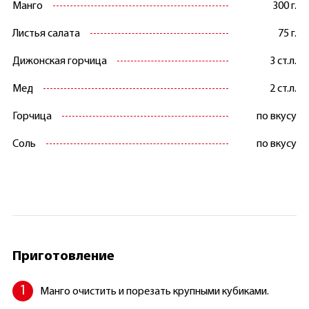
Манго
300 г.
Листья салата
75 г.
Дижонская горчица
3 ст.л.
Мед
2 ст.л.
Горчица
по вкусу
Соль
по вкусу
Приготовление
Манго очистить и порезать крупными кубиками.