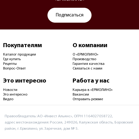
Подписаться
Покупателям
О компании
Каталог продукции
О «ЕРМОЛИНО»
Где купить
Производство
Рецепты
Гарантия качества
Вопрос-Ответ
Связаться с нами
Это интересно
Работа у нас
Новости
Карьера в «ЕРМОЛИНО»
Это интересно
Вакансии
Видео
Отправить резюме
Правообладатель: АО «Инвест Альянс», ОГРН 1164027058722,
адрес местонахождения: Россия, 249026, Калужская область, Боровский
район, г. Ермолино, ул. Заречная, дом № 5.