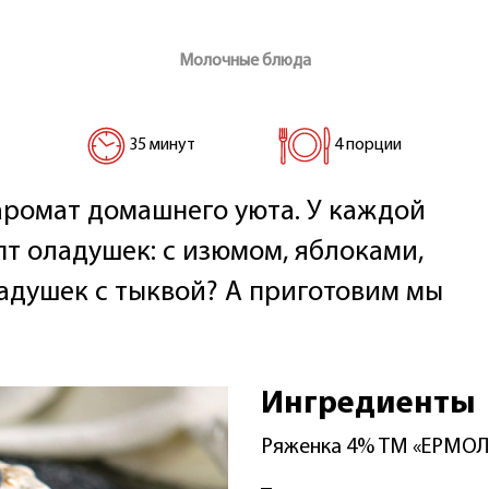
Молочные блюда
35 минут
4 порции
аромат домашнего уюта. У каждой
т оладушек: с изюмом, яблоками,
ладушек с тыквой? А приготовим мы
Ингредиенты
Ряженка 4% ТМ «ЕРМО