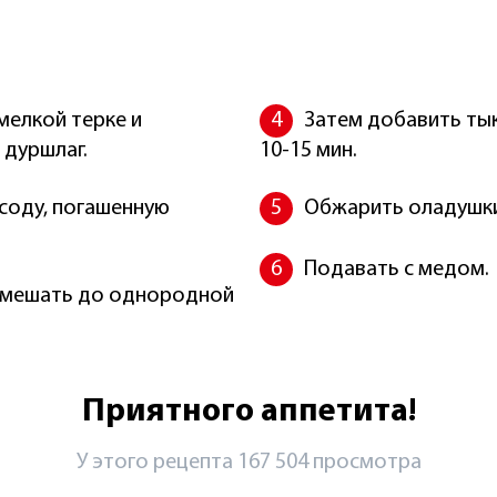
мелкой терке и
Затем добавить тык
 дуршлаг.
10-15 мин.
 соду, погашенную
Обжарить оладушки 
Подавать с медом.
ремешать до однородной
Приятного аппетита!
У этого рецепта 167 504 просмотрa