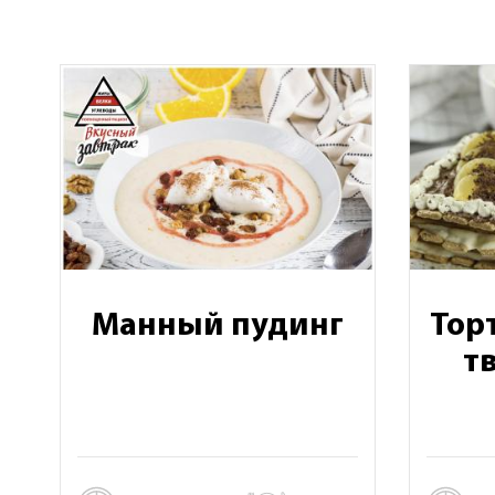
Манный пудинг
Торт
т