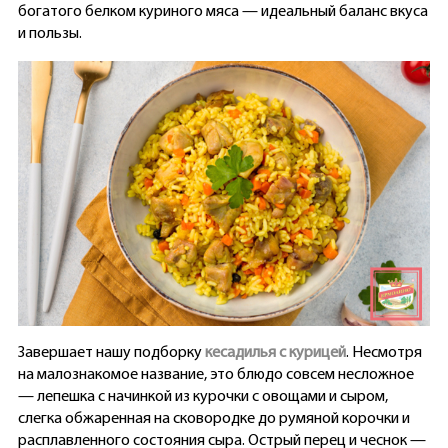
богатого белком куриного мяса — идеальный баланс вкуса
и пользы.
Завершает нашу подборку
кесадилья с курицей
. Несмотря
на малознакомое название, это блюдо совсем несложное
— лепешка с начинкой из курочки с овощами и сыром,
слегка обжаренная на сковородке до румяной корочки и
расплавленного состояния сыра. Острый перец и чеснок —