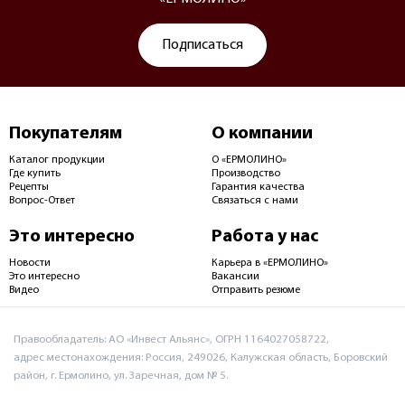
Подписаться
Покупателям
О компании
Каталог продукции
О «ЕРМОЛИНО»
Где купить
Производство
Рецепты
Гарантия качества
Вопрос-Ответ
Связаться с нами
Это интересно
Работа у нас
Новости
Карьера в «ЕРМОЛИНО»
Это интересно
Вакансии
Видео
Отправить резюме
Правообладатель: АО «Инвест Альянс», ОГРН 1164027058722,
адрес местонахождения: Россия, 249026, Калужская область, Боровский
район, г. Ермолино, ул. Заречная, дом № 5.