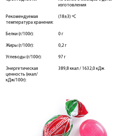
изготовления
Рекомендуемая
(18±3) ºС
температура хранения:
Белки (г/100г):
0 г
Жиры (г/100г):
0,2 г
Углеводы (г/100г):
97 г
Энергетическая
389,8 ккал / 1632,0 кДж
ценность (ккал/
кДж/100г):