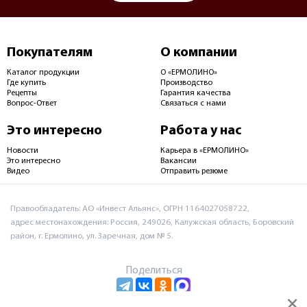
Покупателям
О компании
Каталог продукции
О «ЕРМОЛИНО»
Где купить
Производство
Рецепты
Гарантия качества
Вопрос-Ответ
Связаться с нами
Это интересно
Работа у нас
Новости
Карьера в «ЕРМОЛИНО»
Это интересно
Вакансии
Видео
Отправить резюме
Правообладатель: АО «Инвест Альянс», ОГРН 1164027058722,
адрес местонахождения: Россия, 249026, Калужская область, Боровский
район, г. Ермолино, ул. Заречная, дом № 5.
Поделиться
×