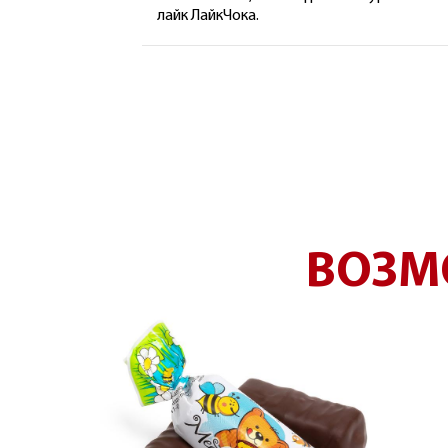
лайк ЛайкЧока.
ВОЗМ