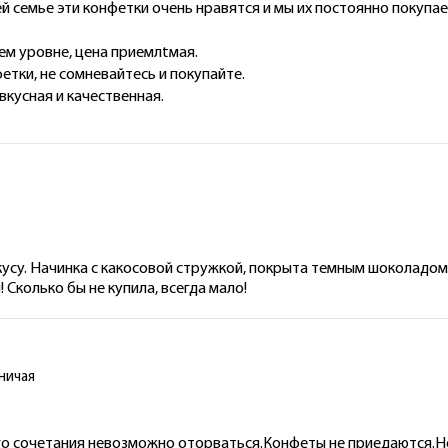
й семье эти конфетки очень нравятся и мы их постоянно покупа
ем уровне, цена приемлtмая.
тки, не сомневайтесь и покупайте.
кусная и качественная.
су. Начинка с какосовой стружкой, покрыта темным шоколадом, п
 Сколько бы не купила, всегда мало!
ничая
ого сочетания невозможно оторваться.Конфеты не приедаются.Н