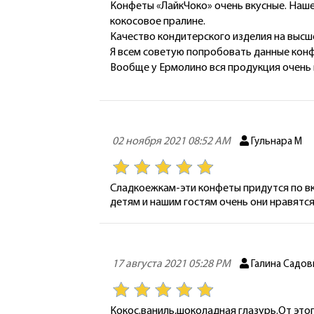
Конфеты «ЛайкЧоко» очень вкусные. Наше
кокосовое пралине.
Качество кондитерского изделия на высш
Я всем советую попробовать данные конфе
Вообще у Ермолино вся продукция очень в
02 ноября 2021 08:52 AM
Гульнара М
Сладкоежкам-эти конфеты придутся по вку
детям и нашим гостям очень они нравятся!
17 августа 2021 05:28 PM
Галина Садов
Кокос.ваниль,шоколадная глазурь.От эт