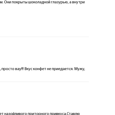
ем. Они покрыты шоколадной глазурью, а внутри
росто вау!!! Вкус конфет не приедается. Мужу,
ет назойливого приторного привкуса.Ставлю