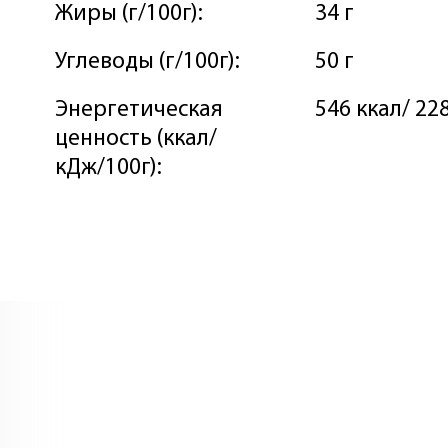
Жиры (г/100г):
34 г
Углеводы (г/100г):
50 г
Энергетическая
546 ккал/ 22
ценность (ккал/
кДж/100г):