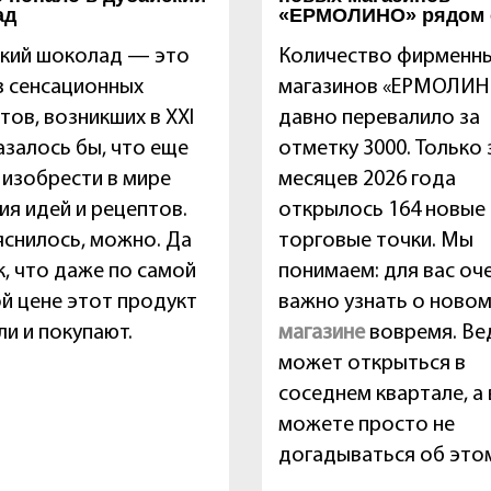
ад
«ЕРМОЛИНО» рядом 
кий шоколад — это
Количество фирменн
з сенсационных
магазинов «ЕРМОЛИН
тов, возникших в XXI
давно перевалило за
Казалось бы, что еще
отметку 3000. Только 
изобрести в мире
месяцев 2026 года
ия идей и рецептов.
открылось 164 новые
яснилось, можно. Да
торговые точки. Мы
к, что даже по самой
понимаем: для вас оч
й цене этот продукт
важно узнать о ново
ли и покупают.
магазине
вовремя. Ве
может открыться в
соседнем квартале, а
можете просто не
догадываться об это