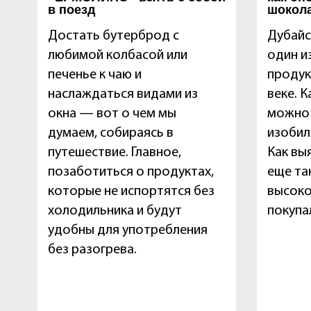
в поезд
шокол
Достать бутерброд с
Дубайс
любимой колбасой или
один и
печенье к чаю и
продук
наслаждаться видами из
веке. 
окна — вот о чем мы
можно 
думаем, собираясь в
изобил
путешествие. Главное,
Как вы
позаботиться о продуктах,
еще та
которые не испортятся без
высоко
холодильника и будут
покупа
удобны для употребления
без разогрева.