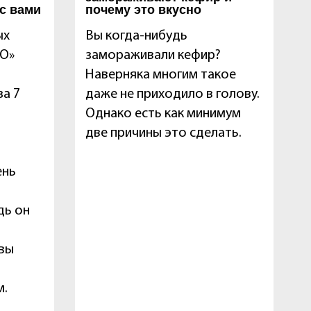
с вами
почему это вкусно
ых
Вы когда-нибудь
О»
замораживали кефир?
Наверняка многим такое
за 7
даже не приходило в голову.
Однако есть как минимум
две причины это сделать.
ень
м
дь он
 вы
м.