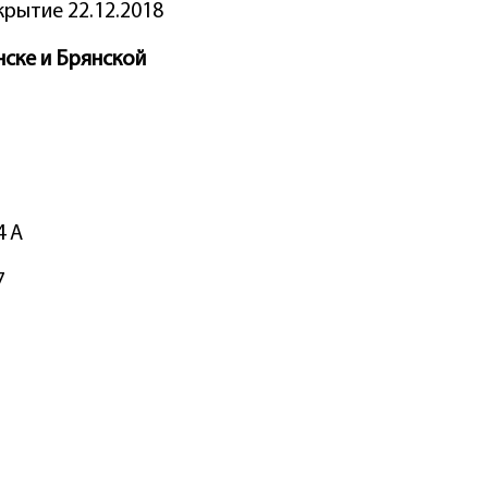
ткрытие 22.12.2018
нске и Брянской
6
4 А
7