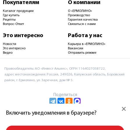
Покупателям
О компании
Каталог продукции
О «ЕРМОЛИНО»
Где купить
Производство
Рецепты
Гарантия качества
Вопрос-Ответ
Связаться с нами
Это интересно
Работа у нас
Новости
Карьера в «ЕРМОЛИНО»
Это интересно
Вакансии
Видео
Отправить резюме
Правообладатель: АО «Инвест Альянс», ОГРН 1164027058722,
адрес местонахождения: Россия, 249026, Калужская область, Боровский
район, г. Ермолино, ул. Заречная, дом № 5.
Поделиться
×
Включить уведомления в браузере?
Пользовательское соглашение и политика
конфиденциальности