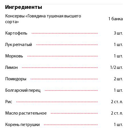
Ингредиенты
Консервы «Говядина тушеная высшего
1 банка
сорта»
Картофель
3 шт.
Лук репчатый
1 шт.
Морковь
1 шт.
Лимон
1/2 шт.
Помидоры
2 шт.
Болгарский перец
1 шт.
Рис
2 ст. л.
Масло растительное
2 ст. л.
Корень петрушки
1 шт.