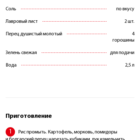
Соль
по вкусу
Лавровый лист
2 шт.
Перец душистый молотый
4
горошины
Зелень свежая
для подачи
Вода
2,5 л
Приготовление
Рис промыть. Картофель, морковь, помидоры
и болгарский перец нарезать кубиками, лук измельчить.