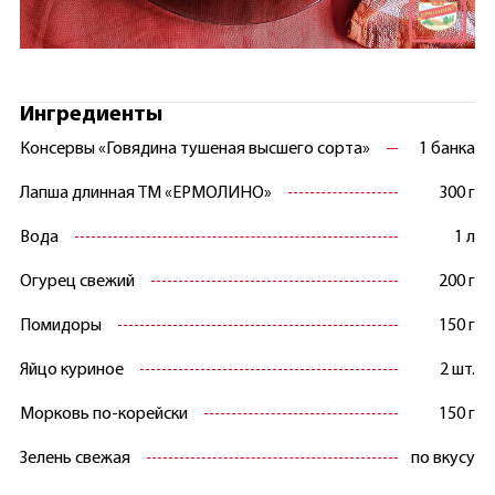
Ингредиенты
Консервы «Говядина тушеная высшего сорта»
1 банка
Лапша длинная ТМ «ЕРМОЛИНО»
300 г
Вода
1 л
Огурец свежий
200 г
Помидоры
150 г
Яйцо куриное
2 шт.
Морковь по-корейски
150 г
Зелень свежая
по вкусу