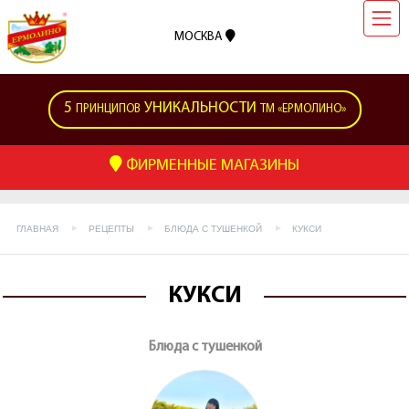
МОСКВА
5
УНИКАЛЬНОСТИ
ПРИНЦИПОВ
ТМ «ЕРМОЛИНО»
ФИРМЕННЫЕ МАГАЗИНЫ
ГЛАВНАЯ
РЕЦЕПТЫ
БЛЮДА С ТУШЕНКОЙ
КУКСИ
КУКСИ
Блюда с тушенкой