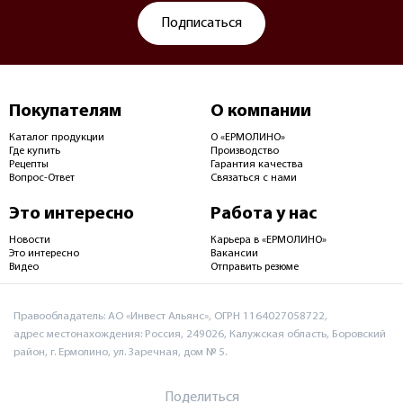
Подписаться
Покупателям
О компании
Каталог продукции
О «ЕРМОЛИНО»
Где купить
Производство
Рецепты
Гарантия качества
Вопрос-Ответ
Связаться с нами
Это интересно
Работа у нас
Новости
Карьера в «ЕРМОЛИНО»
Это интересно
Вакансии
Видео
Отправить резюме
Правообладатель: АО «Инвест Альянс», ОГРН 1164027058722,
адрес местонахождения: Россия, 249026, Калужская область, Боровский
район, г. Ермолино, ул. Заречная, дом № 5.
Поделиться