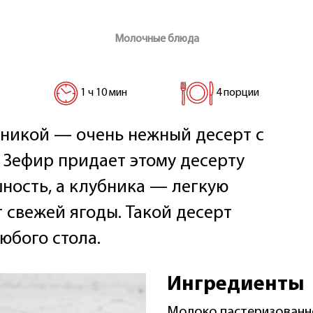
Молочные блюда
1 ч 10 мин
4 порции
никой — очень нежный десерт с
 Зефир придает этому десерту
ность, а клубника — легкую
 свежей ягоды. Такой десерт
юбого стола.
Ингредиенты
Молоко пастеризованн