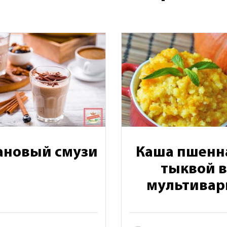
ановый смузи
Каша пшенна
тыквой в
мультивар