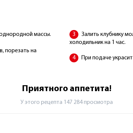
 однородной массы.
Залить клубнику м
холодильник на 1 час.
в, порезать на
При подаче украси
Приятного аппетита!
У этого рецепта 147 284 просмотрa