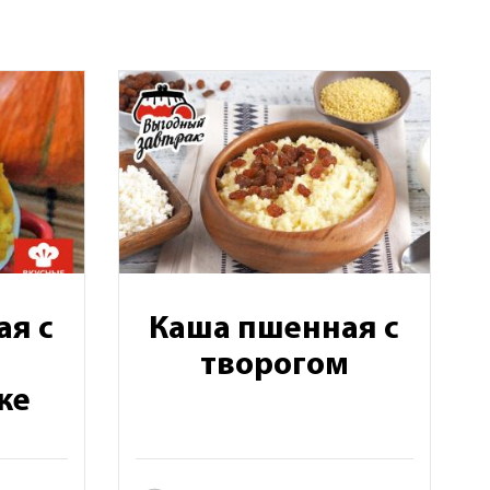
я с
Каша пшенная с
творогом
ке