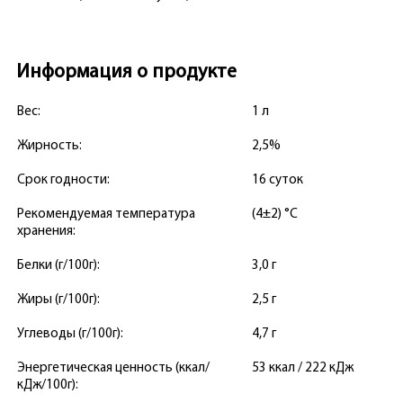
Информация о продукте
Вес:
1 л
Жирность:
2,5%
Срок годности:
16 суток
Рекомендуемая температура
(4±2) °С
хранения:
Белки (г/100г):
3,0 г
Жиры (г/100г):
2,5 г
Углеводы (г/100г):
4,7 г
Энергетическая ценность (ккал/
53 ккал / 222 кДж
кДж/100г):