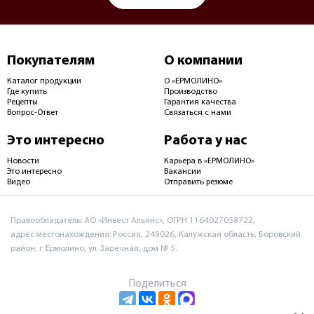
Покупателям
О компании
Каталог продукции
О «ЕРМОЛИНО»
Где купить
Производство
Рецепты
Гарантия качества
Вопрос-Ответ
Связаться с нами
Это интересно
Работа у нас
Новости
Карьера в «ЕРМОЛИНО»
Это интересно
Вакансии
Видео
Отправить резюме
Правообладатель: АО «Инвест Альянс», ОГРН 1164027058722,
адрес местонахождения: Россия, 249026, Калужская область, Боровский
район, г. Ермолино, ул. Заречная, дом № 5.
Поделиться