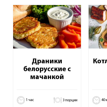
Драники
Кот
белорусские с
мачанкой
1 час
3 порции
40 