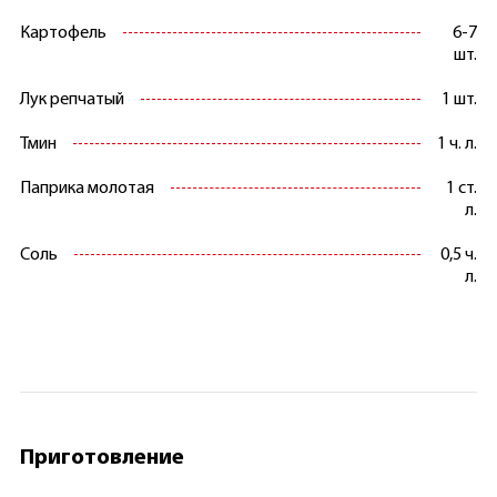
Картофель
6-7
шт.
Лук репчатый
1 шт.
Тмин
1 ч. л.
Паприка молотая
1 ст.
л.
Соль
0,5 ч.
л.
Приготовление