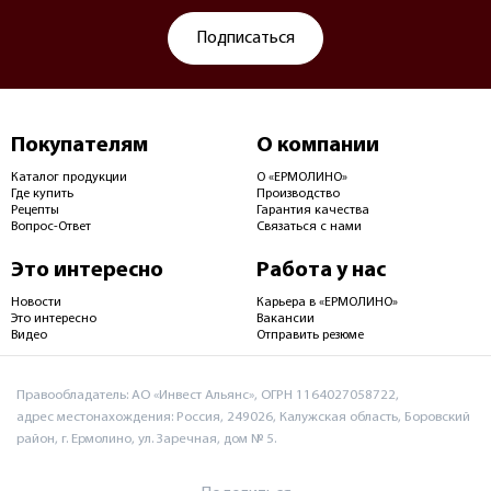
Подписаться
Покупателям
О компании
Каталог продукции
О «ЕРМОЛИНО»
Где купить
Производство
Рецепты
Гарантия качества
Вопрос-Ответ
Связаться с нами
Это интересно
Работа у нас
Новости
Карьера в «ЕРМОЛИНО»
Это интересно
Вакансии
Видео
Отправить резюме
Правообладатель: АО «Инвест Альянс», ОГРН 1164027058722,
адрес местонахождения: Россия, 249026, Калужская область, Боровский
район, г. Ермолино, ул. Заречная, дом № 5.