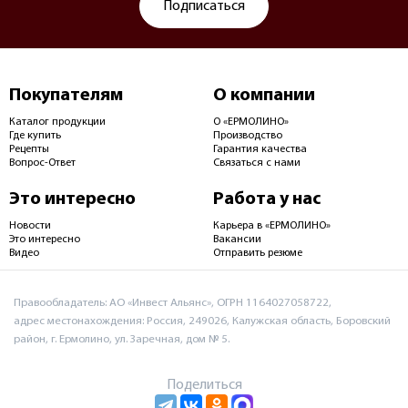
Подписаться
Покупателям
О компании
Каталог продукции
О «ЕРМОЛИНО»
Где купить
Производство
Рецепты
Гарантия качества
Вопрос-Ответ
Связаться с нами
Это интересно
Работа у нас
Новости
Карьера в «ЕРМОЛИНО»
Это интересно
Вакансии
Видео
Отправить резюме
Правообладатель: АО «Инвест Альянс», ОГРН 1164027058722,
адрес местонахождения: Россия, 249026, Калужская область, Боровский
район, г. Ермолино, ул. Заречная, дом № 5.
Поделиться