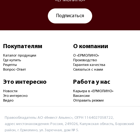
Подписаться
Покупателям
О компании
Каталог продукции
О «ЕРМОЛИНО»
Где купить
Производство
Рецепты
Гарантия качества
Вопрос-Ответ
Связаться с нами
Это интересно
Работа у нас
Новости
Карьера в «ЕРМОЛИНО»
Это интересно
Вакансии
Видео
Отправить резюме
Правообладатель: АО «Инвест Альянс», ОГРН 1164027058722,
адрес местонахождения: Россия, 249026, Калужская область, Боровский
район, г. Ермолино, ул. Заречная, дом № 5.