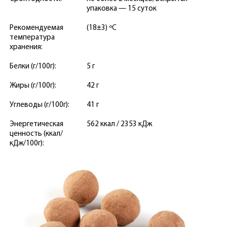
упаковка — 15 суток
Рекомендуемая
(18±3) ºС
температура
хранения:
Белки (г/100г):
5 г
Жиры (г/100г):
42 г
Углеводы (г/100г):
41 г
Энергетическая
562 ккал / 2353 кДж
ценность (ккал/
кДж/100г):