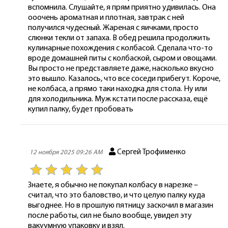
вспомнила. Слушайте, я прям приятно удивилась. Она
ооочень ароматная и плотная, завтрак с ней
получился чудесный. Жареная с яичками, просто
слюнки текли от запаха. В обед решила продолжить
кулинарные похождения с колбасой. Сделала что-то
вроде домашней питы с колбаской, сыром и овощами.
Вы просто не представляете даже, насколько вкусно
это вышло. Казалось, что все соседи прибегут. Короче,
не колбаса, а прямо таки находка для стола. Ну или
для холодильника. Муж кстати после рассказа, ещё
купил палку, будет пробовать
Сергей Трофименко
12 ноября 2025 09:26 AM
Знаете, я обычно не покупал колбасу в нарезке –
считал, что это баловство, и что целую палку куда
выгоднее. Но в прошлую пятницу заскочил в магазин
после работы, сил не было вообще, увидел эту
вакуумную упаковку и взял.