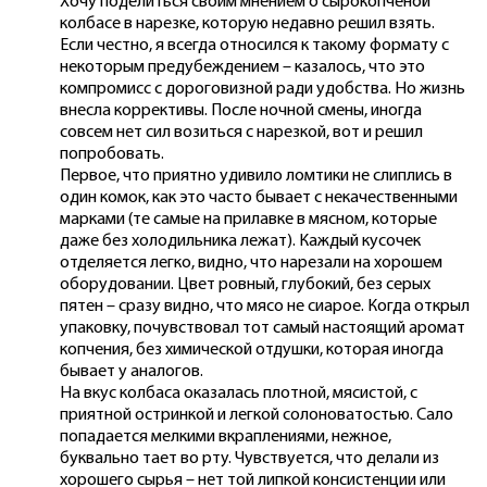
Хочу поделиться своим мнением о сырокопченой
колбасе в нарезке, которую недавно решил взять.
Если честно, я всегда относился к такому формату с
некоторым предубеждением – казалось, что это
компромисс с дороговизной ради удобства. Но жизнь
внесла коррективы. После ночной смены, иногда
совсем нет сил возиться с нарезкой, вот и решил
попробовать.
Первое, что приятно удивило ломтики не слиплись в
один комок, как это часто бывает с некачественными
марками (те самые на прилавке в мясном, которые
даже без холодильника лежат). Каждый кусочек
отделяется легко, видно, что нарезали на хорошем
оборудовании. Цвет ровный, глубокий, без серых
пятен – сразу видно, что мясо не сиарое. Когда открыл
упаковку, почувствовал тот самый настоящий аромат
копчения, без химической отдушки, которая иногда
бывает у аналогов.
На вкус колбаса оказалась плотной, мясистой, с
приятной остринкой и легкой солоноватостью. Сало
попадается мелкими вкраплениями, нежное,
буквально тает во рту. Чувствуется, что делали из
хорошего сырья – нет той липкой консистенции или