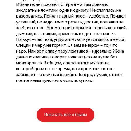
И знаете, не пожалел. Открыл – а там ровные,
аккуратные ломтики, один к одному. Не слиплись, не
разорвались. Понял главный плюс – удобство. Пришел
уставший, не надо ничего резать, достал, положил на
хлеб, и готово. Аромат при открытии – очень хороший,
дымный, настоящий, прямо как из детства пахнет.
На вкус – плотная, упругая. Чувствуется мясо, а не соя.
Специи в меру, не горчит. С чаем вечером – то, что
надо. Или вот к пиву пару ломтиков – идеально. Жена
даже похвалила, говорит, наконец-то на кухне без
моих крошек. В общем, для занятого мужчины,
который ценит свое время, но и про качество не
забывает – отличный вариант. Теперь, думаю, станет
постоянным пунктом в моих покупках.
Показать
все отзывы