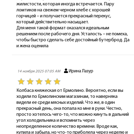
жилистости, которая иногда встречается. Пару
ломтиков на свежем черном хлебе с хорошей
горчицей – и получается прекрасный перекус,
который действительно насыщает.
Для меня такой формат оказался идеальным
решением после рабочего дня. Усталость – не помеха,
чтобы быстро сделать себе достойный бутерброд. Да
и жена оценила
Ирина Лазур
14 ноября 2025 07:05 AM
Колбаса княжеская от Ермолино. Вероятно, если вы
ходили по Ермолинским магазинам, то наверняка
видели ее среди мясных изделий. Что же, в один
прекрасный день, она попала ко мне в руки. Честно,
просто хотелось чего-то, что можно кинуть в дальний
угол холодильника и вспомнить через
неопределенное количество времени. Вроде как,
купила и забыла, но что-то приболела через неделю и