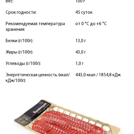
Вес:
100 г
Срок годности:
45 суток
Рекомендуемая температура
от 0 °С до +6 °С
хранения:
Белки (г/100г):
13,0 г
Жиры (г/100г):
43,0 г
Углеводы (г/100г):
1,0 г
Энергетическая ценность (ккал/
443,0 ккал / 1854,8 кДж
кДж/100г):