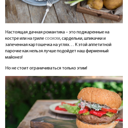
Настоящая дачная романтика – это поджаренные на
костре или на гриле
сосиски
, сардельки, шпикачки и
запеченная картошечка на углях… К этой аппетитной
парочке как нельзя лучше подойдет наш фирменный
майонез!
Но не стоит ограничиваться только этим!