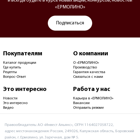
и всегда будьте в курсе новых акций, конкурсов, новостей
«ЕРМОЛИНО»
Подписаться
Покупателям
О компании
Каталог продукции
О «ЕРМОЛИНО»
Где купить
Производство
Рецепты
Гарантия качества
Вопрос-Ответ
Связаться с нами
Это интересно
Работа у нас
Новости
Карьера в «ЕРМОЛИНО»
Это интересно
Вакансии
Видео
Отправить резюме
Правообладатель: АО «Инвест Альянс», ОГРН 1164027058722,
адрес местонахождения: Россия, 249026, Калужская область, Боровский
район, г. Ермолино, ул. Заречная, дом № 5.