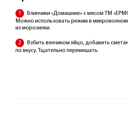
Блинчики «Домашние» с мясом ТМ «ЕРМОЛИНО» разморозить.
Можно использовать режим в микроволновке или заранее
из морозилки.
Взбить венчиком яйцо, добавить сметану, посо
по вкусу. Тщательно перемешать.