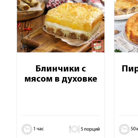
Блинчики с
Пир
мясом в духовке
1 час
5 порций
50 