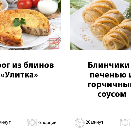
ог из блинов
Блинчики 
«Улитка»
печенью 
горчичны
соусом
минут
6 порций
20 минут