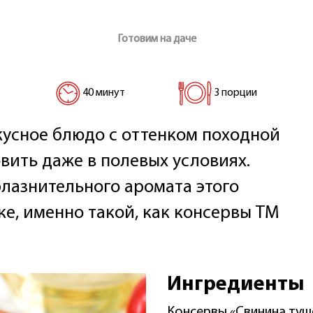
Готовим на даче
40 минут
3 порции
кусное блюдо с оттенком походной
вить даже в полевых условиях.
блазнительного аромата этого
е, именно такой, как консервы ТМ
Ингредиенты
Консервы «Свинина туш