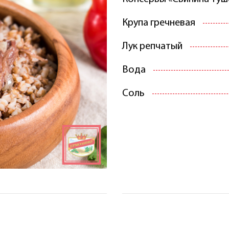
Крупа гречневая
Лук репчатый
Вода
Соль