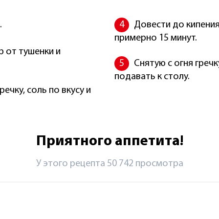
.
Довести до кипения
примерно 15 минут.
р от тушенки и
Снятую с огня греч
подавать к столу.
чку, соль по вкусу и
Приятного аппетита!
У этого рецепта 50 742 просмотрa