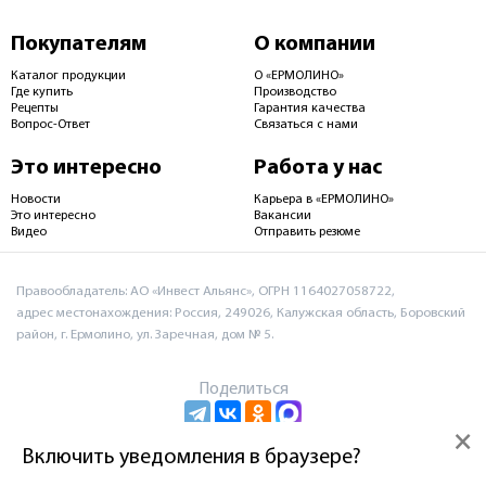
Покупателям
О компании
Каталог продукции
О «ЕРМОЛИНО»
Где купить
Производство
Рецепты
Гарантия качества
Вопрос-Ответ
Связаться с нами
Это интересно
Работа у нас
Новости
Карьера в «ЕРМОЛИНО»
Это интересно
Вакансии
Видео
Отправить резюме
Правообладатель: АО «Инвест Альянс», ОГРН 1164027058722,
адрес местонахождения: Россия, 249026, Калужская область, Боровский
район, г. Ермолино, ул. Заречная, дом № 5.
Поделиться
×
Включить уведомления в браузере?
Пользовательское соглашение и политика