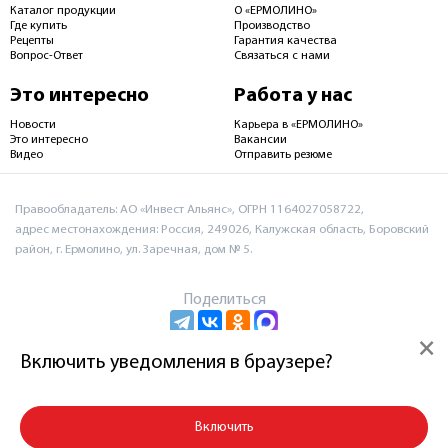
Каталог продукции
О «ЕРМОЛИНО»
Где купить
Производство
Рецепты
Гарантия качества
Вопрос-Ответ
Связаться с нами
Это интересно
Работа у нас
Новости
Карьера в «ЕРМОЛИНО»
Это интересно
Вакансии
Видео
Отправить резюме
Правообладатель: АО «Инвест Альянс», ОГРН 1164027058722,
адрес местонахождения: Россия, 249026, Калужская область, Боровский
район, г. Ермолино, ул. Заречная, дом № 5.
Поделиться
×
Включить уведомления в браузере?
Пользовательское соглашение и политика
конфиденциальности
Включить
© 2026 АО «Инвест Альянс»