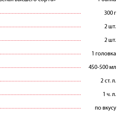
300 г
2 шт.
2 шт.
1 головка
450-500 мл
2 ст. л.
1 ч. л.
по вкусу