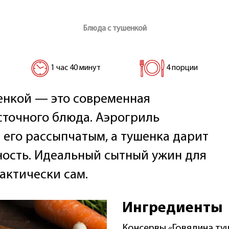
Блюда с тушенкой
1 час 40 минут
4 порции
шенкой — это современная
сточного блюда. Аэрогриль
 его рассыпчатым, а тушенка дарит
ость. Идеальный сытный ужин для
актически сам.
Ингредиенты
Консервы «Говядина ту